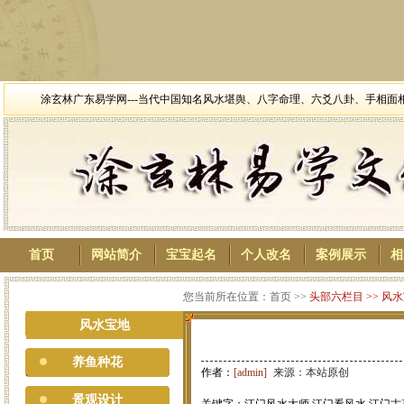
涂玄林广东易学网---当代中国知名风水堪舆、八字命理、六爻八卦、手相
首页
网站简介
宝宝起名
个人改名
案例展示
相
您当前所在位置：首页 >>
头部六栏目
>>
风水
风水宝地
养鱼种花
作者：
[admin]
来源：本站原创
景观设计