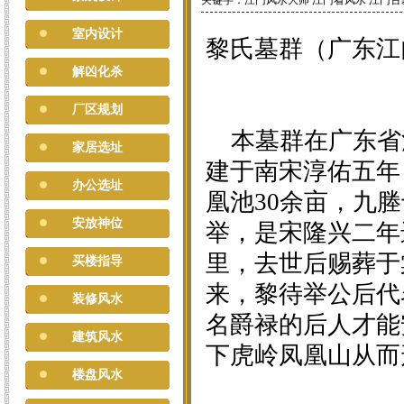
关键字：江门风水大师 江门看风水 江门古
室内设计
黎氏墓群（广东江
解凶化杀
厂区规划
本墓群在广东省
家居选址
建于南宋淳佑五年
办公选址
凰池30余亩，九
安放神位
举，是宋隆兴二年
里，去世后赐葬于
买楼指导
来，黎待举公后代
装修风水
名爵禄的后人才能
建筑风水
下虎岭凤凰山从而
楼盘风水