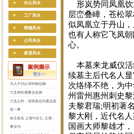
形岚势同凤凰饮
办公风水
层峦叠嶂，苍松翠
工厂风水
似凤凰立于丹山，
商铺风水
也有人称它飞凤朝
公司风水
心。
家居风水
本墓来龙威仪活
续墓主后代名人显
次络绎不绝，为中
为儿子代占何时能结婚
六爻神卦测事业实例
州雷州惠州刺史黎
六爻占卦：深圳老总问废品变
夫黎君瑞;明初著
卖一事
黎大刚，近代名人
命主姓名:上海W女士; 主测：
国画大师黎雄才，
事业与