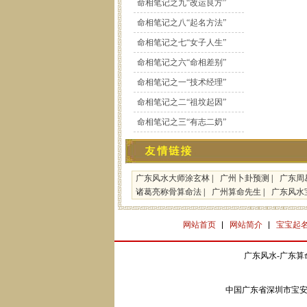
命相笔记之九“改运良方”
命相笔记之八“起名方法”
命相笔记之七“女子人生”
命相笔记之六“命相差别”
命相笔记之一“技术经理”
命相笔记之二“祖坟起因”
命相笔记之三“有志二奶”
广东风水大师涂玄林
|
广州卜卦预测
|
广东周
诸葛亮称骨算命法
|
广州算命先生
|
广东风水
网站首页
网站简介
宝宝起
广东风水-广东算
中国广东省深圳市宝安