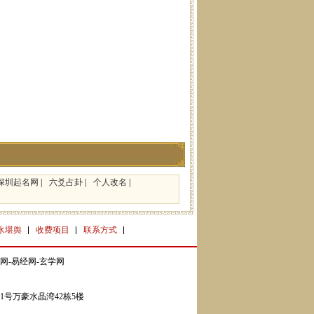
深圳起名网
|
六爻占卦
|
个人改名
|
水堪舆
收费项目
联系方式
网-易经网-玄学网
号万豪水晶湾42栋5楼