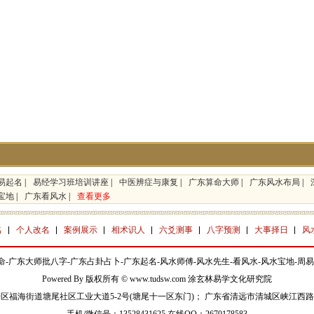
易起名
|
易经学习班培训讲座
|
中医辨症与康复
|
广东算命大师
|
广东风水布局
|
宝地
|
广东看风水
|
查看更多
名
个人改名
案例展示
相术识人
六爻测事
八字预测
大事择日
风
命-广东大师批八字-广东占卦占卜-广东起名-风水师傅-风水先生-看风水-风水宝地-周易
Powered By 版权所有 © www.tudsw.com 涂玄林易学文化研究院
区福海街道塘尾社区工业大道5-2号(塘尾十一区东门)； 广东省清远市清城区峡江西路1