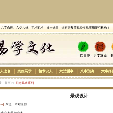
舆、八字命理、六爻八卦、手相面相、择吉选日、道医康复等易经实战应用研究机构！
人改名
案例展示
相术识人
六爻测事
八字预测
大事择
：首页 >>
阳宅风水系列
景观设计
in]
来源：本站原创