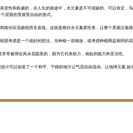
方代表灵性和权威的，在人生的旅途中，水元素是不可或缺的。可以肯定，
一个层面的景观里自由的形式。
行道和路径应流曲线而非直线。这就是模仿水元素柔性美，让整个景观沿着
物的组团考虑是一个很好的想法。当种植一花独放，或考虑种植两盆相同的
竹子是常常被用在风水花园里的，因为它代表权力，相处的能力和灵活性。
观设计可以创造了一个和平、宁静的地方让气流自由流动。让地球元素,如