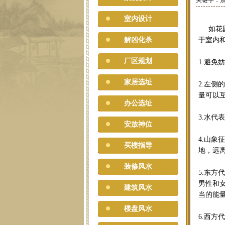
关键字：景
室内设计
如花园
解凶化杀
于室内
厂区规划
1.避
家居选址
2.左
量可以
办公选址
3.水
安放神位
4.山
买楼指导
地，远
装修风水
5.东
男性和
建筑风水
当的能
楼盘风水
6.西