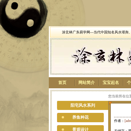
涂玄林广东易学网---当代中国知名风水堪
首页
网站简介
宝宝起名
个
您当前所在位置
阳宅风水系列
养鱼种花
作者：
[adm
景观设计