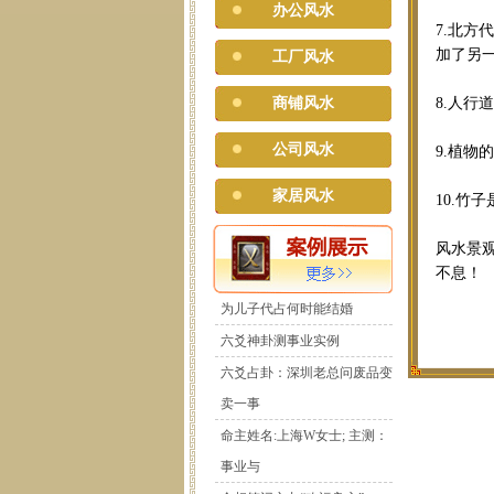
办公风水
7.北
加了另
工厂风水
商铺风水
8.人
公司风水
9.植
家居风水
10.
风水景
不息！
为儿子代占何时能结婚
六爻神卦测事业实例
六爻占卦：深圳老总问废品变
卖一事
命主姓名:上海W女士; 主测：
事业与