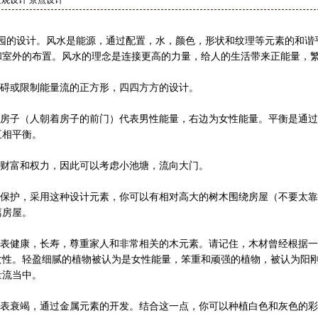
观设计 景点设计
的设计。风水是能源，通过配置，水，颜色，形状和纹理等元素的和谐平衡
和室外的布置。风水的理念是连接更高的力量，给人的生活带来正能量，
免妨碍或限制能量流的正方形，四四方方的设计。
侧的房子（人朝着房子的前门）代表男性能量，右边为女性能量。平衡是通
互相平衡。
代表财富和权力，因此可以考虑小池塘，流向大门。
象征保护，采用这种设计元素，你可以有相对高大的树木围绕房屋（不要太
离房屋。
方代表健康，长寿，尊重家人和非常相关的木元素。请记住，木材曾经根据
女性。轻盈细腻的植物被认为是女性能量，笨重和顽强的植物，被认为阳
量流当中。
方代表衰竭，通过金属元素的开发。结合这一点，你可以种植白色和灰色的