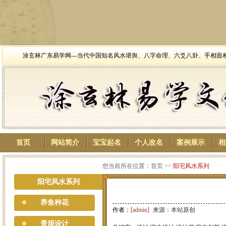
涂玄林广东易学网---当代中国知名风水堪舆、八字命理、六爻八卦、手相
首页
网站简介
宝宝起名
个人改名
案例展示
相
您当前所在位置：首页 >>
阳宅风水系列
阳宅风水系列
养鱼种花
作者：
[admin]
来源：本站原创
景观设计