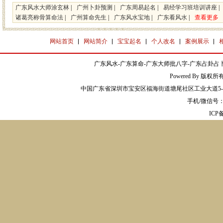
广东风水大师涂玄林
|
广州卜卦预测
|
广东周易起名
|
易经学习班培训讲座
|
诸葛亮称骨算命法
|
广州算命先生
|
广东风水宝地
|
广东看风水
|
查看更多
网站首页
网站简介
宝宝起名
个人改名
案例展示
广东风水-广东算命-广东大师批八字-广东占卦占卜
Powered By 版权
中国广东省深圳市宝安区福海街道塘尾社区工业大道5-2
手机/微信号：13
IC