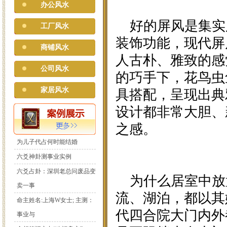
办公风水
好的屏风是集实
工厂风水
装饰功能，现代屏
商铺风水
人古朴、雅致的感
公司风水
的巧手下，花鸟虫
家居风水
具搭配，呈现出典
设计都非常大胆、
之感。
为儿子代占何时能结婚
六爻神卦测事业实例
六爻占卦：深圳老总问废品变
为什么居室中放置
卖一事
流、湖泊，都以其
命主姓名:上海W女士; 主测：
代四合院大门内外
事业与