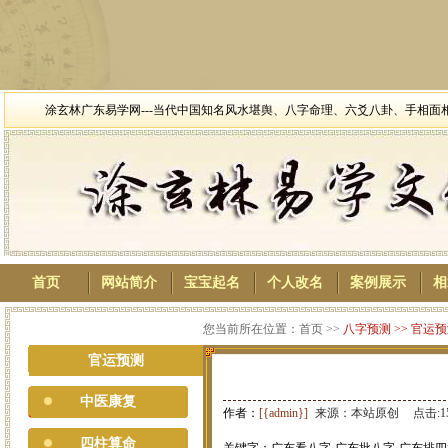
涂玄林广东易学网---当代中国知名风水堪舆、八字命理、六爻八卦、手相
首页
网站简介
宝宝起名
个人改名
案例展示
相
您当前所在位置：首页 >>
八字预测
>>
官运预
官运预测
中医康复
作者：
[{admin}]
来源：本站原创
点击:1
四柱算命