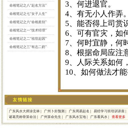
3、何进退官。
命相笔记之八“起名方法”
4、有无小人作弄
命相笔记之七“女子人生”
5、能否得上司赏
命相笔记之六“命相差别”
命相笔记之一“技术经理”
6、可有官灾，如
命相笔记之二“祖坟起因”
7、何时宜静，何
命相笔记之三“有志二奶”
8、根据命局应注
9、人际关系如何
10、如何做法才
广东风水大师涂玄林
|
广州卜卦预测
|
广东周易起名
|
易经学习班培训讲座
|
诸葛亮称骨算命法
|
广州算命先生
|
广东风水宝地
|
广东看风水
|
查看更多