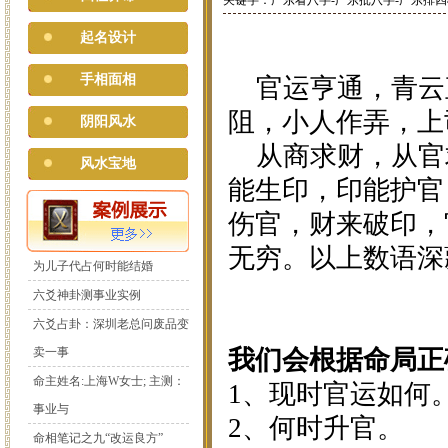
关键字：广东看八字-广东批八字-广东排四
起名设计
手相面相
官运亨通，青云
阻，小人作弄，上
阴阳风水
从商求财，从官
风水宝地
能生印，印能护官
伤官，财来破印，
无穷。以上数语深
为儿子代占何时能结婚
六爻神卦测事业实例
六爻占卦：深圳老总问废品变
卖一事
我们会根据命局正
命主姓名:上海W女士; 主测：
1、现时官运如何
事业与
2、何时升官。
命相笔记之九“改运良方”